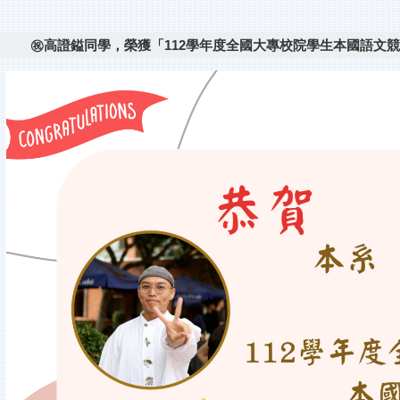
㊗️高證鎰同學，榮獲「112學年度全國大專校院學生本國語文