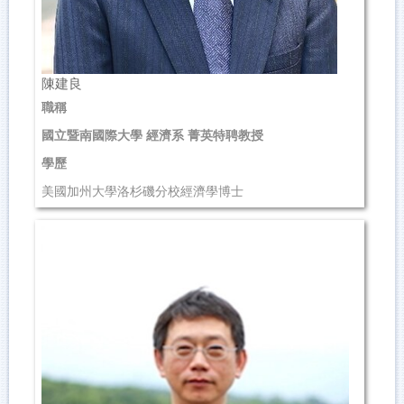
陳建良
職稱
國立暨南國際大學 經濟系 菁英特聘教授
學歷
美國加州大學洛杉磯分校經濟學博士
研究領域
聯絡資訊
(049)2910960 轉4668
clchen@ncnu.edu.tw
管理學院 5004