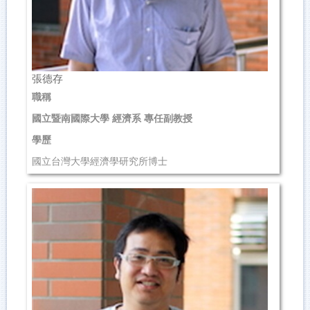
張德存
職稱
國立暨南國際大學 經濟系 專任副教授
學歷
國立台灣大學經濟學研究所博士
研究領域
總體理論、貨幣理論
聯絡資訊
(049)2910960 轉4691
ttchang@ncnu.edu.tw
管理學院 412-1...