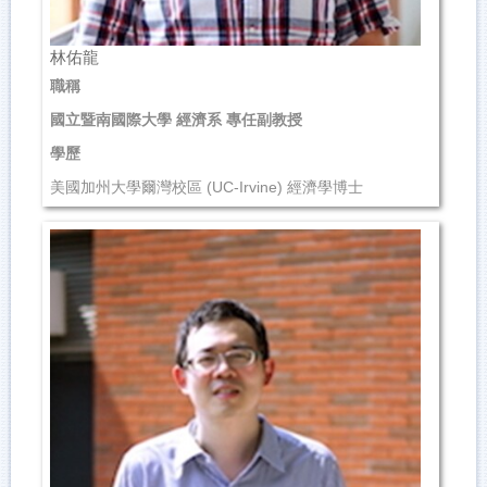
林佑龍
職稱
國立暨南國際大學 經濟系 專任副教授
學歷
美國加州大學爾灣校區 (UC-Irvine) 經濟學博士
研究領域
貨幣經濟學、總體經濟學、國際經濟學、公共經濟學
聯絡資訊
(049)2910960 轉4694
yol...