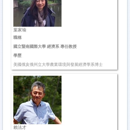
(049)2910960 轉4629
ming@ncnu.edu.tw
管理學院 507...
葉家瑜
職稱
國立暨南國際大學 經濟系 專任教授
學歷
美國俄亥俄州立大學農業環境與發展經濟學系博士
研究領域
環境與自然資源經濟學、休閒遊憩與觀光經濟學、健康經
濟學、計量經濟學
聯絡資訊
(049)2910960 轉4628
...
賴法才