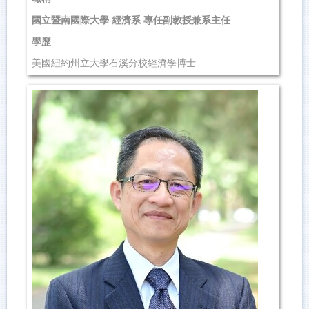
國立暨南國際大學 經濟系 專任副教授兼系主任
學歷
美國紐約州立大學石溪分校經濟學博士
研究領域
產業組織、訊息經濟
聯絡資訊
(049)2910960 轉4689
hhchiu@ncnu.edu.tw
管理學院 411...